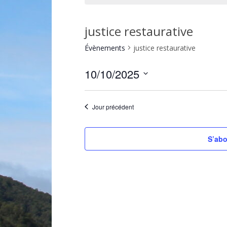
justice restaurative
Évènements
justice restaurative
10/10/2025
Sélectionnez
une
Jour précédent
date.
S’abo